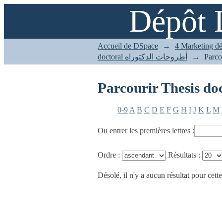
Dépôt 
Accueil de DSpace
→
doctoral أطروحات الدكتوراه
→
0-9
A
B
C
D
E
F
G
H
I
J
K
L
M
Ou entrer les premières lettres :
Ordre :
Résultats :
Désolé, il n'y a aucun résultat pour cette