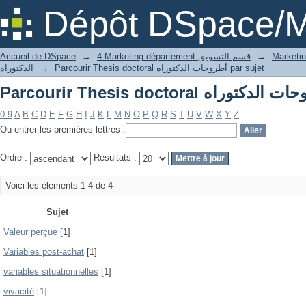
Dépôt DSpace/M
Accueil de DSpace
→
4 Marketing département قسم التسويق
→
الدكتوراه
→
Parcourir Thesis doctoral أطروحات الدكتوراه par sujet
0-9
A
B
C
D
E
F
G
H
I
J
K
L
M
N
O
P
Q
R
S
T
U
V
W
X
Y
Z
Ou entrer les premières lettres :
Ordre :
Résultats :
Voici les éléments 1-4 de 4
Sujet
Valeur perçue
[1]
Variables post-achat
[1]
variables situationnelles
[1]
vivacité
[1]