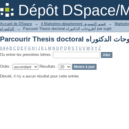
Dépôt DSpace/M
Accueil de DSpace
→
4 Marketing département قسم التسويق
→
الدكتوراه
→
Parcourir Thesis doctoral أطروحات الدكتوراه par sujet
0-9
A
B
C
D
E
F
G
H
I
J
K
L
M
N
O
P
Q
R
S
T
U
V
W
X
Y
Z
Ou entrer les premières lettres :
Ordre :
Résultats :
Désolé, il n'y a aucun résultat pour cette entrée.