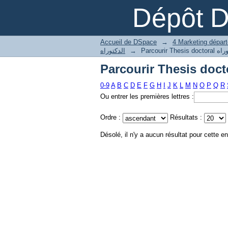
Dépôt 
Accueil de DSpace
→
الدكتوراه
→
0-9
A
B
C
D
E
F
G
H
I
J
K
L
M
N
O
P
Q
R
Ou entrer les premières lettres :
Ordre :
Résultats :
Désolé, il n'y a aucun résultat pour cette en