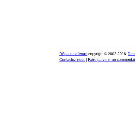
DSpace software
copyright © 2002-2016
Dur
Contactez-nous
|
Faire parvenir un commentai