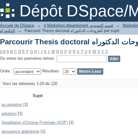
Dépôt DSpace/M
Accueil de DSpace
→
4 Marketing département قسم التسويق
→
الدكتوراه
→
Parcourir Thesis doctoral أطروحات الدكتوراه par sujet
0-9
A
B
C
D
E
F
G
H
I
J
K
L
M
N
O
P
Q
R
S
T
U
V
W
X
Y
Z
Ou entrer les premières lettres :
Ordre :
Résultats :
Voici les éléments 1-20 de 120
Sujet
acceptation
[1]
adoption
[1]
Appellation d’Origine Protégée (AOP)
[1]
assurance algérienne
[1]