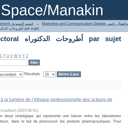
Parcourir Thesis doctoral أطروحات الدكتوراه pa
DSpace/Manakin
4 Marketing département قسم التسويق
→
Marketing and Communication Digita
Parcourir Thesis doctoral أطروحات الدكتوراه par sujet
أطرو par sujet
S
T
U
V
W
X
Y
Z
Résultats :
la lumière de l’éthique professionnelle des acteurs de
ncadreur)
(
2023-06-01
)
atout stratégique qui représente une liaison entre les laboratoires
pteurs, dans le but de promouvoir les produits pharmaceutiques. Pour