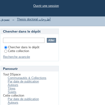
r sujet "Marketing social"
Ouvrir une session
le تسويق واتصال رقمي
→
Thesis doctoral أطروحات
Chercher dans le dépôt
Chercher dans le dépôt
Cette collection
Recherche avancée
Parcourir
Tout DSpace
Communautés & Collections
Par date de publication
Auteurs
Titres
Sujets
Cette collection
Par date de publication
Auteurs