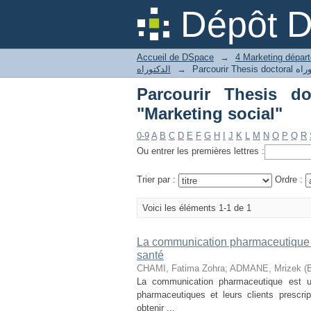
Dépôt 
Accueil de DSpace
→
الدكتوراه
→
Parcourir Thesis doctoral حات الدكتوراه
"Marketing social"
0-9
A
B
C
D
E
F
G
H
I
J
K
L
M
N
O
P
Q
R
Ou entrer les premières lettres :
Trier par :
Ordre :
Voici les éléments 1-1 de 1
La communication pharmaceutique à 
santé
CHAMI, Fatima Zohra
;
ADMANE, Mrizek (E
La communication pharmaceutique est un 
pharmaceutiques et leurs clients prescri
obtenir ...