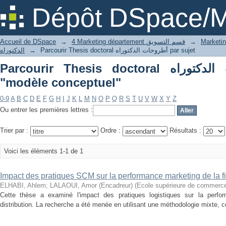
Dépôt DSpace/M
Accueil de DSpace
→
4 Marketing département قسم التسويق
→
الدكتوراه
→
Parcourir Thesis doctoral أطروحات الدكتوراه par sujet
Parcourir Thesis doctoral أطروحات الدكتوراه par sujet
"modèle conceptuel"
0-9
A
B
C
D
E
F
G
H
I
J
K
L
M
N
O
P
Q
R
S
T
U
V
W
X
Y
Z
Ou entrer les premières lettres :
Trier par :
Ordre :
Résultats :
Voici les éléments 1-1 de 1
Impact des pratiques SCM sur la performance marketing de la fi
ELHABI, Ahlem
;
LALAOUI, Amor (Encadreur)
(
Ecole supérieure de commerc
Cette thèse a examiné l'impact des pratiques logistiques sur la perfo
distribution. La recherche a été menée en utilisant une méthodologie mixte, c