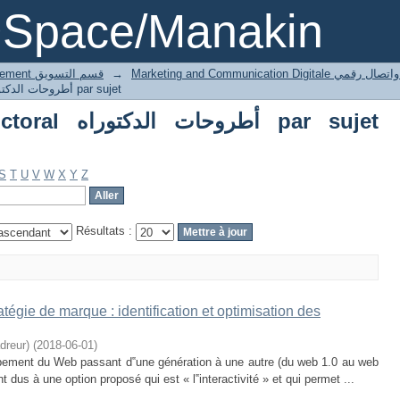
Parcourir Thesis doctoral أطروحات الدكتوراه par sujet "n
DSpace/Manakin
4 Marketing département قسم التسويق
→
Marketing and Communication Digita
Parcourir Thesis doctoral أطروحات الدكتوراه par sujet
أطرو par sujet
S
T
U
V
W
X
Y
Z
Résultats :
atégie de marque : identification et optimisation des
dreur)
(
2018-06-01
)
ement du Web passant d‟une génération à une autre (du web 1.0 au web
t dus à une option proposé qui est « l‟interactivité » et qui permet ...