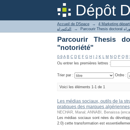
Dépôt 
Accueil de DSpace
→
الدكتوراه
→
Parcourir Thesis doctoral حات الدكتوراه
"notoriété"
0-9
A
B
C
D
E
F
G
H
I
J
K
L
M
N
O
P
Q
R
Ou entrer les premières lettres :
Trier par :
Ordre :
Voici les éléments 1-1 de 1
Les médias sociaux, outils de la str
pratiques des marques algériennes
NECHAR, Manal
;
ANNABI, Benaissa (enca
Les médias sociaux sont nées du développ
2.0) cette transformation est essentiellemen