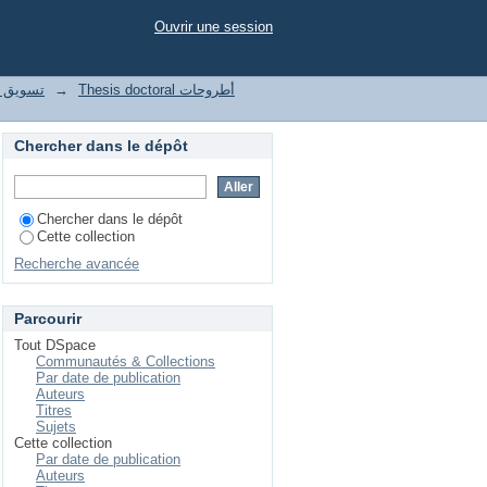
otoriété"
Ouvrir une session
le تسويق واتصال رقمي
→
Thesis doctoral أطروحات
Chercher dans le dépôt
Chercher dans le dépôt
Cette collection
Recherche avancée
Parcourir
Tout DSpace
Communautés & Collections
Par date de publication
Auteurs
Titres
Sujets
Cette collection
Par date de publication
Auteurs