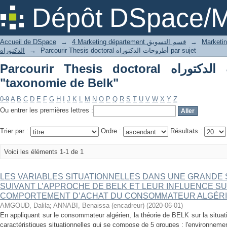
Dépôt DSpace/M
Accueil de DSpace
→
4 Marketing département قسم التسويق
→
الدكتوراه
→
Parcourir Thesis doctoral أطروحات الدكتوراه par sujet
Parcourir Thesis doctoral أطروحات الدكتوراه par sujet
"taxonomie de Belk"
0-9
A
B
C
D
E
F
G
H
I
J
K
L
M
N
O
P
Q
R
S
T
U
V
W
X
Y
Z
Ou entrer les premières lettres :
Trier par :
Ordre :
Résultats :
Voici les éléments 1-1 de 1
LES VARIABLES SITUATIONNELLES DANS UNE GRANDE
SUIVANT L’APPROCHE DE BELK ET LEUR INFLUENCE SU
COMPORTEMENT D’ACHAT DU CONSOMMATEUR ALGÉR
AMGOUD, Dalila
;
ANNABI, Benaissa (encadreur)
(
2020-06-01
)
En appliquant sur le consommateur algérien, la théorie de BELK sur la situat
caractéristiques situationnelles qui se compose de 5 groupes : l'environnemen