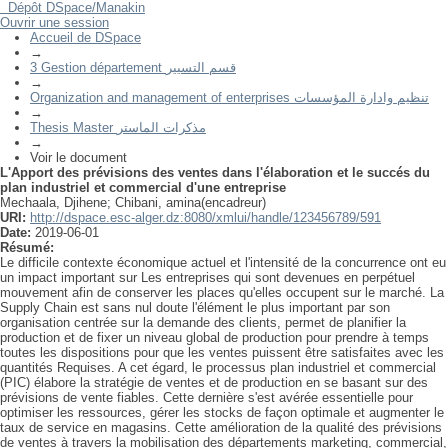
Dépôt DSpace/Manakin
L'Apport des prévisions des ventes dans l'élaboration et le succés du
Ouvrir une session
plan industriel et commercial d'une entreprise
Accueil de DSpace
→
3 Gestion département قسم التسيير
→
Organization and management of enterprises تنظيم وادارة المؤسسات
→
Thesis Master مذكرات الماستر
→
Voir le document
L'Apport des prévisions des ventes dans l'élaboration et le succés du
plan industriel et commercial d'une entreprise
Mechaala, Djihene
;
Chibani, amina(encadreur)
URI:
http://dspace.esc-alger.dz:8080/xmlui/handle/123456789/591
Date:
2019-06-01
Résumé:
Le difficile contexte économique actuel et l'intensité de la concurrence ont eu
un impact important sur Les entreprises qui sont devenues en perpétuel
mouvement afin de conserver les places qu'elles occupent sur le marché. La
Supply Chain est sans nul doute l'élément le plus important par son
organisation centrée sur la demande des clients, permet de planifier la
production et de fixer un niveau global de production pour prendre à temps
toutes les dispositions pour que les ventes puissent être satisfaites avec les
quantités Requises. A cet égard, le processus plan industriel et commercial
(PIC) élabore la stratégie de ventes et de production en se basant sur des
prévisions de vente fiables. Cette dernière s'est avérée essentielle pour
optimiser les ressources, gérer les stocks de façon optimale et augmenter le
taux de service en magasins. Cette amélioration de la qualité des prévisions
de ventes à travers la mobilisation des départements marketing, commercial,