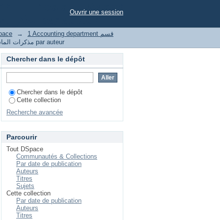
urir Thesis Master
Ouvrir une session
مذكرات الماستر par auteur
pace
→
1 Accounting department قسم
Parcourir Thesis Master مذكرات الماستر par auteur
Chercher dans le dépôt
Chercher dans le dépôt
Cette collection
Recherche avancée
Parcourir
Tout DSpace
Communautés & Collections
Par date de publication
Auteurs
Titres
Sujets
Cette collection
Par date de publication
Auteurs
Titres