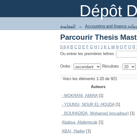
Dépôt 
المحاسبة
→
Accounting and
0-9
A
B
C
D
E
F
G
H
I
J
K
L
M
N
O
P
Q
R
Ou entrer les premières lettres :
Ordre :
Résultats :
Voici les éléments 1-20 de 921
Auteurs
- MOKRANI, AMIRA
[1]
- YOUNSI, NOUR EL HOUDA
[1]
. BOUHADIDA, Mohamed (encadreur)
[1]
Ababsa, Abderrezak
[1]
ABAI, Hadjer
[1]