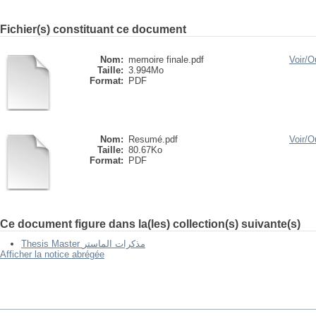
Fichier(s) constituant ce document
Nom:
memoire finale.pdf
Voir/
Ou
Taille:
3.994Mo
Format:
PDF
Nom:
Resumé.pdf
Voir/
Ou
Taille:
80.67Ko
Format:
PDF
Ce document figure dans la(les) collection(s) suivante(s)
Thesis Master مذكرات الماستر
Afficher la notice abrégée