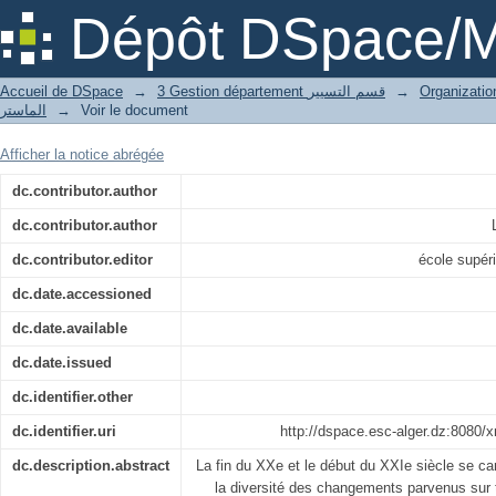
La Gestion prévisionnelle des emplois 
Dépôt DSpace/M
Accueil de DSpace
→
3 Gestion département قسم التسيير
→
الماستر
→
Voir le document
Afficher la notice abrégée
dc.contributor.author
dc.contributor.author
dc.contributor.editor
école supé
dc.date.accessioned
dc.date.available
dc.date.issued
dc.identifier.other
dc.identifier.uri
http://dspace.esc-alger.dz:8080/
dc.description.abstract
La fin du XXe et le début du XXIe siècle se cara
la diversité des changements parvenus sur