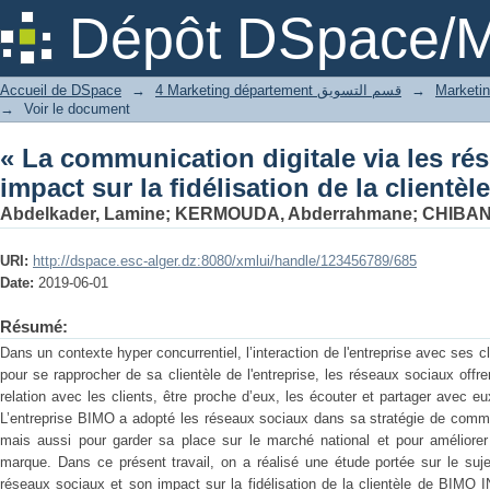
« La communication digitale via l
Dépôt DSpace/M
fidélisation de la clientèle »
Accueil de DSpace
→
4 Marketing département قسم التسويق
→
→
Voir le document
« La communication digitale via les ré
impact sur la fidélisation de la clientèle
Abdelkader, Lamine
;
KERMOUDA, Abderrahmane
;
CHIBANI
URI:
http://dspace.esc-alger.dz:8080/xmlui/handle/123456789/685
Date:
2019-06-01
Résumé:
Dans un contexte hyper concurrentiel, l’interaction de l'entreprise avec ses c
pour se rapprocher de sa clientèle de l'entreprise, les réseaux sociaux offr
relation avec les clients, être proche d’eux, les écouter et partager avec 
L’entreprise BIMO a adopté les réseaux sociaux dans sa stratégie de commun
mais aussi pour garder sa place sur le marché national et pour améliore
marque. Dans ce présent travail, on a réalisé une étude portée sur le suje
réseaux sociaux et son impact sur la fidélisation de la clientèle de BIMO