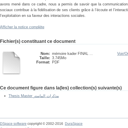
avons mené dans ce cadre, nous a permis de savoir que la communicatio
sociaux contribue à la fidélisation de ses clients grâce à l’écoute et l’inter
l’exploitation en sa faveur des interactions sociales.
Afficher la notice complète
Fichier(s) constituant ce document
Nom:
mémoire kader FINAL ...
Voir/
Ou
Taille:
3.745Mo
Format:
PDF
Ce document figure dans la(les) collection(s) suivante(s)
Thesis Master مذكرات الماستر
DSpace software
copyright © 2002-2016
DuraSpace