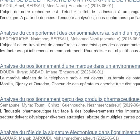
KADRI, Amel
;
BERSALI, Med Nabil ( Encadreur )
(
2015-06-01
)
L’objet de notre recherche est d’étudier l’effet de l’adhésion à un progr
l’enseigne. A partir de données d’enquête analysées, nous confirmons que l’
Analyse du comportement des consommateurs au sein d’un h
KERCHOUCHE, Narimane
;
BERSALI, Mohamed Nabil (encadreur)
(
2015-06-
L’objectif de ce travail est de connaître les caractéristiques des consommat
les facteurs qui influencent ce comportement. Pour réaliser cet objectif nous a
Analyse du positionnement d’une marque dans un environnement
DOUDA, Ikram
;
ABBAD, Imane (Encadreur)
(
2023-06-01
)
Le marché algérien de la téléphonie mobile est devenu un terrain de batail
Mobilis, Djezzy et Ooredoo. Chacun de ces opérateurs cherche à se distingue
Analyse du positionnement perçu des produits pharmaceutique
Semaoune, Myria
;
Toumi, Chiraz
;
Guennouche, Nesrine(encadreur)
(
2019-06-
L ’industrie pharmaceutique fait face à des bouleversements très importa
secteur doivent développer diverses stratégies, abattre de multiples cartes p
Analyse du rôle de la signature électronique dans l’optimisation
LAOUAR, Manal
;
BAROUDI, Mohammed(encadreur)
(
2022-06-01
)