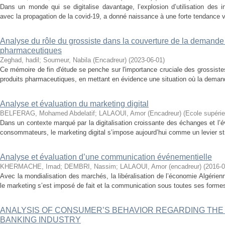
Dans un monde qui se digitalise davantage, l’explosion d’utilisation des 
avec la propagation de la covid-19, a donné naissance à une forte tendance vers
Analyse du rôle du grossiste dans la couverture de la demande
pharmaceutiques
Zeghad, hadil
;
Soumeur, Nabila (Encadreur)
(
2023-06-01
)
Ce mémoire de fin d'étude se penche sur l'importance cruciale des grossiste
produits pharmaceutiques, en mettant en évidence une situation où la demand
Analyse et évaluation du marketing digital
BELFERAG, Mohamed Abdelatif
;
LALAOUI, Amor (Encadreur)
(
Ecole supéri
Dans un contexte marqué par la digitalisation croissante des échanges et l
consommateurs, le marketing digital s’impose aujourd’hui comme un levier str
Analyse et évaluation d’une communication événementielle
KHERMACHE, Imad
;
DEMBRI, Nassim
;
LALAOUI, Amor (encadreur)
(
2016-0
Avec la mondialisation des marchés, la libéralisation de l’économie Algérienne
le marketing s’est imposé de fait et la communication sous toutes ses formes a
ANALYSIS OF CONSUMER’S BEHAVIOR REGARDING THE D
BANKING INDUSTRY