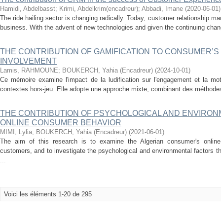
Hamidi, Abdelbasst
;
Krimi, Abdelkrim(encadreur)
;
Abbadi, Imane
(
2020-06-01
)
The ride hailing sector is changing radically. Today, customer relationship 
business. With the advent of new technologies and given the continuing chang
THE CONTRIBUTION OF GAMIFICATION TO CONSUMER’S
INVOLVEMENT
Lamis, RAHMOUNE
;
BOUKERCH, Yahia (Encadreur)
(
2024-10-01
)
Ce mémoire examine l'impact de la ludification sur l'engagement et la m
contextes hors-jeu. Elle adopte une approche mixte, combinant des méthodes q
THE CONTRIBUTION OF PSYCHOLOGICAL AND ENVIRON
ONLINE CONSUMER BEHAVIOR
MIMI, Lylia
;
BOUKERCH, Yahia (Encadreur)
(
2021-06-01
)
The aim of this research is to examine the Algerian consumer's online 
customers, and to investigate the psychological and environmental factors th
...
Voici les éléments 1-20 de 295