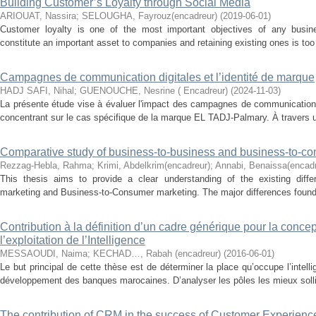
Building Customer’s Loyalty through Social Media
ARIOUAT, Nassira
;
SELOUGHA, Fayrouz(encadreur)
(
2019-06-01
)
Customer loyalty is one of the most important objectives of any busin
constitute an important asset to companies and retaining existing ones is too 
Campagnes de communication digitales et l’identité de marque
HADJ SAFI, Nihal
;
GUENOUCHE, Nesrine ( Encadreur)
(
2024-11-03
)
La présente étude vise à évaluer l'impact des campagnes de communication d
concentrant sur le cas spécifique de la marque EL TADJ-Palmary. À travers u
Comparative study of business-to-business and business-to-c
Rezzag-Hebla, Rahma
;
Krimi, Abdelkrim(encadreur)
;
Annabi, Benaissa(encadr
This thesis aims to provide a clear understanding of the existing diff
marketing and Business-to-Consumer marketing. The major differences found 
Contribution à la définition d’un cadre générique pour la concep
l’exploitation de l’Intelligence
MESSAOUDI, Naima
;
KECHAD…, Rabah (encadreur)
(
2016-06-01
)
Le but principal de cette thèse est de déterminer la place qu’occupe l’intel
développement des banques marocaines. D’analyser les pôles les mieux solli
The contribution of CRM in the success of Customer Experienc