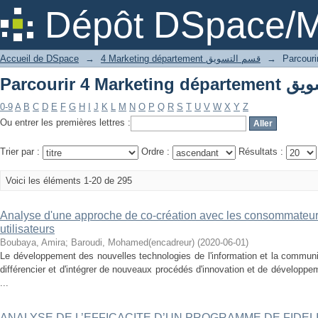
Dépôt DSpace/M
Accueil de DSpace
→
4 Marketing département قسم التسويق
→
0-9
A
B
C
D
E
F
G
H
I
J
K
L
M
N
O
P
Q
R
S
T
U
V
W
X
Y
Z
Ou entrer les premières lettres :
Trier par :
Ordre :
Résultats :
Voici les éléments 1-20 de 295
Analyse d'une approche de co-création avec les consommateurs 
utilisateurs
Boubaya, Amira
;
Baroudi, Mohamed(encadreur)
(
2020-06-01
)
Le développement des nouvelles technologies de l'information et la communi
différencier et d'intégrer de nouveaux procédés d'innovation et de développe
...
ANALYSE DE L’EFFICACITE D’UN PROGRAMME DE FIDEL