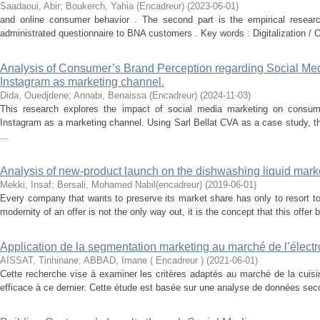
Saadaoui, Abir
;
Boukerch, Yahia (Encadreur)
(
2023-06-01
)
and online consumer behavior . The second part is the empirical resea
administrated questionnaire to BNA customers . Key words : Digitalization / O
Analysis of Consumer’s Brand Perception regarding Social Med
Instagram as marketing channel.
Dida, Ouedjdene
;
Annabi, Benaissa (Encadreur)
(
2024-11-03
)
This research explores the impact of social media marketing on consum
Instagram as a marketing channel. Using Sarl Bellat CVA as a case study, t
...
Analysis of new-product launch on the dishwashing liquid mark
Mekki, Insaf
;
Bersali, Mohamed Nabil(encadreur)
(
2019-06-01
)
Every company that wants to preserve its market share has only to resort to
modernity of an offer is not the only way out, it is the concept that this offer b
Application de la segmentation marketing au marché de l’élec
AISSAT, Tinhinane
;
ABBAD, Imane ( Encadreur )
(
2021-06-01
)
Cette recherche vise à examiner les critères adaptés au marché de la cuisi
efficace à ce dernier. Cette étude est basée sur une analyse de données seco