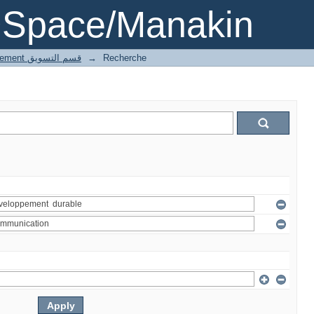
DSpace/Manakin
4 Marketing département قسم التسويق
→
Recherche