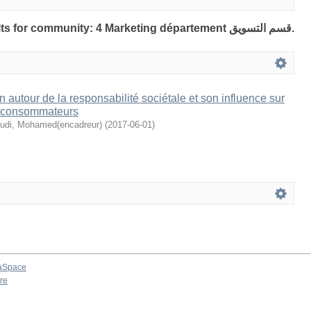
Showing 1 out of a total of 1 results for community: 4 Marketing département قسم التسويق.
autour de la responsabilité sociétale et son influence sur
s consommateurs
udi, Mohamed(encadreur)
(
2017-06-01
)
aSpace
re