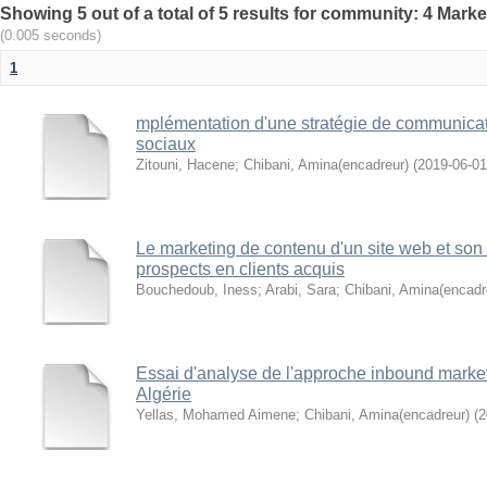
(0.005 seconds)
1
mplémentation d'une stratégie de communicati
sociaux
Zitouni, Hacene
;
Chibani, Amina(encadreur)
(
2019-06-01
Le marketing de contenu d'un site web et son
prospects en clients acquis
Bouchedoub, Iness
;
Arabi, Sara
;
Chibani, Amina(encadr
Essai d'analyse de l'approche inbound marke
Algérie
Yellas, Mohamed Aimene
;
Chibani, Amina(encadreur)
(
2