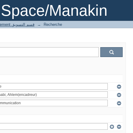
DSpace/Manakin
4 Marketing département قسم التسويق
→
Recherche