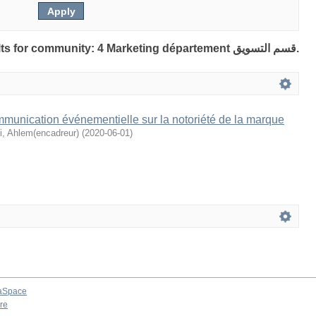
Showing 1 out of a total of 1 results for community: 4 Marketing département قسم التسويق.
mmunication événementielle sur la notoriété de la marque
i, Ahlem(encadreur)
(
2020-06-01
)
aSpace
re