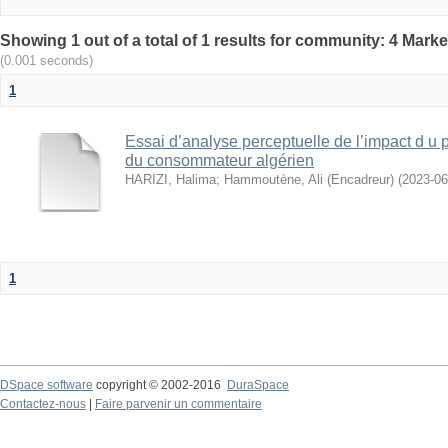
(0.001 seconds)
1
Essai d’analyse perceptuelle de l’impact d u
du consommateur algérien
HARIZI, Halima
;
Hammoutène, Ali (Encadreur)
(
2023-06
1
DSpace software
copyright © 2002-2016
DuraSpace
Contactez-nous
|
Faire parvenir un commentaire