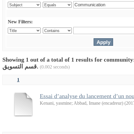
New Filters:
Showing 1 out of a total of 1 results for communi
قسم التسويق.
(0.002 seconds)
1
Essai d’analyse du lancement d’un no
Kenani, yasmine
;
Abbad, Imane (encadreur)
(
201