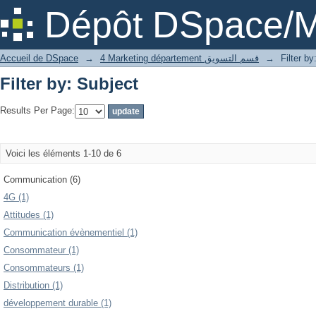
Filter by: Subject
Dépôt DSpace/M
Accueil de DSpace
→
4 Marketing département قسم التسويق
→
Filter by
Filter by: Subject
Results Per Page:
Voici les éléments 1-10 de 6
Communication (6)
4G (1)
Attitudes (1)
Communication évènementiel (1)
Consommateur (1)
Consommateurs (1)
Distribution (1)
développement durable (1)