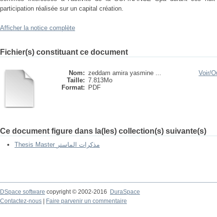
participation réalisée sur un capital création.
Afficher la notice complète
Fichier(s) constituant ce document
Nom:
zeddam amira yasmine ...
Voir/
Ou
Taille:
7.813Mo
Format:
PDF
Ce document figure dans la(les) collection(s) suivante(s)
Thesis Master مذكرات الماستر
DSpace software
copyright © 2002-2016
DuraSpace
Contactez-nous
|
Faire parvenir un commentaire