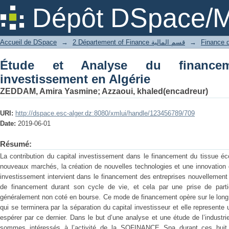
Étude et Analyse du financement par ca
Dépôt DSpace/M
Accueil de DSpace
→
2 Département of Finance قسم المالية
→
Étude et Analyse du financem
investissement en Algérie
ZEDDAM, Amira Yasmine
;
Azzaoui, khaled(encadreur)
URI:
http://dspace.esc-alger.dz:8080/xmlui/handle/123456789/709
Date:
2019-06-01
Résumé:
La contribution du capital investissement dans le financement du tissue 
nouveaux marchés, la création de nouvelles technologies et une innovation d
investissement intervient dans le financement des entreprises nouvellement
de financement durant son cycle de vie, et cela par une prise de partic
généralement non coté en bourse. Ce mode de financement opère sur le long
qui se terminera par la séparation du capital investisseur et elle represente 
espérer par ce dernier. Dans le but d’une analyse et une étude de l’industr
sommes intéressés à l’activité de la SOFINANCE Spa durant ces huit 