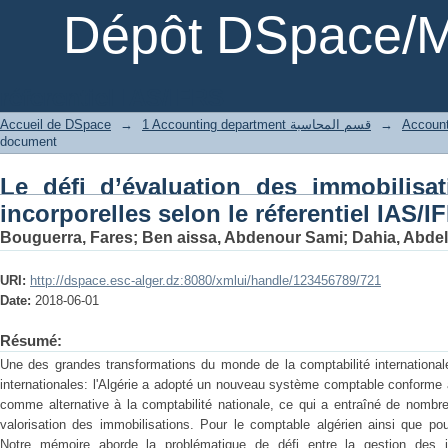
Dépôt DSpace/M
réferentiel IAS/IFRS
Accueil de DSpace
→
1 Accounting department قسم المحاسبة
→
document
Le défi d’évaluation des immobilisat
incorporelles selon le réferentiel IAS/I
Bouguerra, Fares
;
Ben aissa, Abdenour Sami
;
Dahia, Abdel
URI:
http://dspace.esc-alger.dz:8080/xmlui/handle/123456789/721
Date:
2018-06-01
Résumé:
Une des grandes transformations du monde de la comptabilité international
internationales: l'Algérie a adopté un nouveau système comptable conforme
comme alternative à la comptabilité nationale, ce qui a entraîné de nombr
valorisation des immobilisations. Pour le comptable algérien ainsi que pou
Notre mémoire aborde la problématique de défi entre la gestion des 