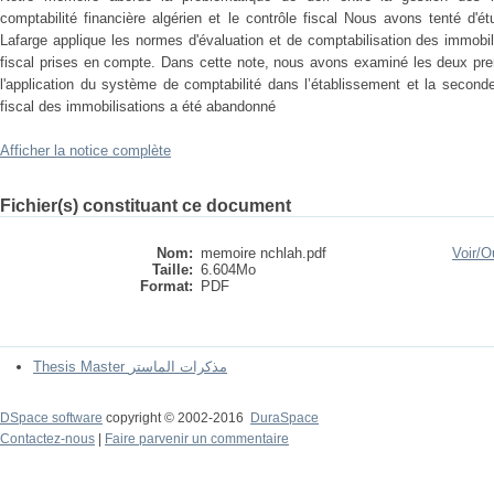
comptabilité financière algérien et le contrôle fiscal Nous avons tenté d'
Lafarge applique les normes d'évaluation et de comptabilisation des immobi
fiscal prises en compte. Dans cette note, nous avons examiné les deux pre
l'application du système de comptabilité dans l’établissement et la second
fiscal des immobilisations a été abandonné
Afficher la notice complète
Fichier(s) constituant ce document
Nom:
memoire nchlah.pdf
Voir/
Ou
Taille:
6.604Mo
Format:
PDF
Thesis Master مذكرات الماستر
DSpace software
copyright © 2002-2016
DuraSpace
Contactez-nous
|
Faire parvenir un commentaire