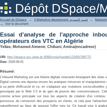
Essai d'analyse de l'approche inbo
Dépôt DSpace/M
Algérie
Accueil de DSpace
→
4 Marketing département قسم التسويق
→
→
Voir le document
Essai d'analyse de l'approche inb
opérateurs des VTC en Algérie
Yellas, Mohamed Aimene
;
Chibani, Amina(encadreur)
URI:
http://dspace.esc-alger.dz:8080/xmlui/handle/123456789/775
Date:
2020-06-01
Résumé:
L'Inbound Marketing est une théorie digitale innovante émergeant des états 
Digital comme une réponse envers les pratiques intrusives et manipulatoires 
à sa perte d'efficacité et ce, en s'adaptant aux mutations socioculturelles
provoquée par le Web 2.0 et du gain de pouvoir des consommateurs. Cett
comme acteur principale sur tous les aspects de création d'un contenu 
processus de conversion des prospects en clients, et cela pour l'attraction 
naturellement au lieux de pousser l'offre vers lui. Ce travail vise à anal