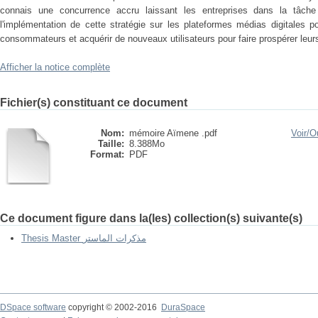
connais une concurrence accru laissant les entreprises dans la tâche 
l'implémentation de cette stratégie sur les plateformes médias digitales p
consommateurs et acquérir de nouveaux utilisateurs pour faire prospérer le
Afficher la notice complète
Fichier(s) constituant ce document
Nom:
mémoire Aïmene .pdf
Voir/
Ou
Taille:
8.388Mo
Format:
PDF
Ce document figure dans la(les) collection(s) suivante(s)
Thesis Master مذكرات الماستر
DSpace software
copyright © 2002-2016
DuraSpace