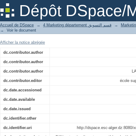
L’impact du packaging sur la décision
Dépôt DSpace/M
Accueil de DSpace
→
4 Marketing département قسم التسويق
→
→
Voir le document
Afficher la notice abrégée
dc.contributor.author
dc.contributor.author
dc.contributor.author
LA
dc.contributor.editor
école su
dc.date.accessioned
dc.date.available
dc.date.issued
dc.identifier.other
dc.identifier.uri
http://dspace.esc-alger.dz:8080/