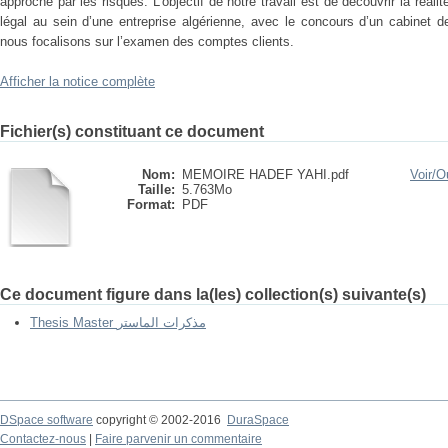
approche par les risques. L’objectif de notre travail est de découvrir la réalit
légal au sein d’une entreprise algérienne, avec le concours d’un cabinet
nous focalisons sur l’examen des comptes clients.
Afficher la notice complète
Fichier(s) constituant ce document
Nom:
MEMOIRE HADEF YAHI.pdf
Voir/
Ou
Taille:
5.763Mo
Format:
PDF
Ce document figure dans la(les) collection(s) suivante(s)
Thesis Master مذكرات الماستر
DSpace software
copyright © 2002-2016
DuraSpace
Contactez-nous
|
Faire parvenir un commentaire