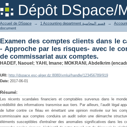
Examen des comptes clients dans le 
Dépôt DSpace/M
risques- avec le concours d’un cabine
Accueil de DSpace
→
1 Accounting department قسم المحاسبة
→
document
Examen des comptes clients dans le ca
- Approche par les risques- avec le c
de commissariat aux comptes.
HADEF, Naouel
;
YAHI, Imane
;
MOKRANI, Abdelkrim (encadr
URI:
http://dspace.esc-alger.dz:8080/xmlui/handle/123456789/919
Date:
2017-06-01
Résumé:
Les récents scandales financiers et comptables survenus dans le monde o
crédibilité des informations transmise aux tiers. Par ailleurs, l’audit léga
de lutter contre ce fléau en émettant une opinion motivée sur les compt
commissaire aux comptes conduira un audit selon une démarche structurée
éléments susceptibles d'entraîner des anomalies significatives dans les co