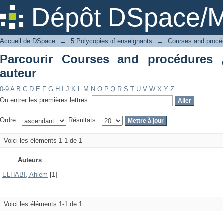
Dépôt DSpace/M
Accueil de DSpace
→
5 Polycopies of enseignants
→
Parcourir Courses and procédures دروس و تمارين par
auteur
0-9
A
B
C
D
E
F
G
H
I
J
K
L
M
N
O
P
Q
R
S
T
U
V
W
X
Y
Z
Ou entrer les premières lettres :
Ordre :
Résultats :
Voici les éléments 1-1 de 1
Auteurs
ELHABI, Ahlem
[1]
Voici les éléments 1-1 de 1