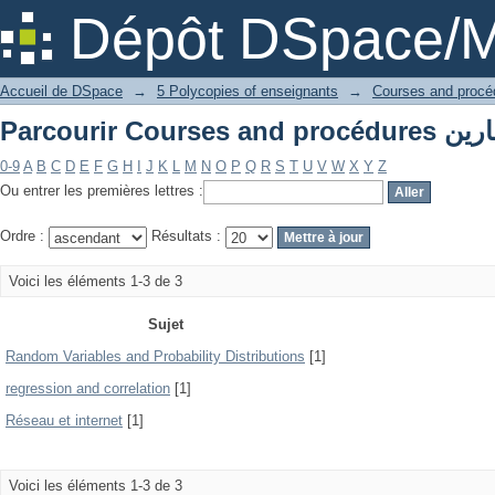
Dépôt DSpace/M
Accueil de DSpace
→
5 Polycopies of enseignants
→
0-9
A
B
C
D
E
F
G
H
I
J
K
L
M
N
O
P
Q
R
S
T
U
V
W
X
Y
Z
Ou entrer les premières lettres :
Ordre :
Résultats :
Voici les éléments 1-3 de 3
Sujet
Random Variables and Probability Distributions
[1]
regression and correlation
[1]
Réseau et internet
[1]
Voici les éléments 1-3 de 3