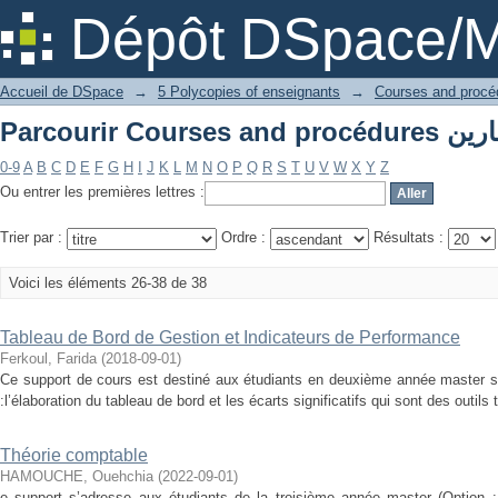
Dépôt DSpace/M
Accueil de DSpace
→
5 Polycopies of enseignants
→
0-9
A
B
C
D
E
F
G
H
I
J
K
L
M
N
O
P
Q
R
S
T
U
V
W
X
Y
Z
Ou entrer les premières lettres :
Trier par :
Ordre :
Résultats :
Voici les éléments 26-38 de 38
Tableau de Bord de Gestion et Indicateurs de Performance
Ferkoul, Farida
(
2018-09-01
)
Ce support de cours est destiné aux étudiants en deuxième année master sp
:l’élaboration du tableau de bord et les écarts significatifs qui sont des outils
Théorie comptable
HAMOUCHE, Ouehchia
(
2022-09-01
)
e support s’adresse aux étudiants de la troisième année master (Option : 