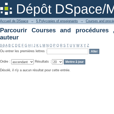
Dépôt DSpace/M
Accueil de DSpace
→
5 Polycopies of enseignants
→
Parcourir Courses and procédures دروس و تمارين par
auteur
0-9
A
B
C
D
E
F
G
H
I
J
K
L
M
N
O
P
Q
R
S
T
U
V
W
X
Y
Z
Ou entrer les premières lettres :
Ordre :
Résultats :
Désolé, il n'y a aucun résultat pour cette entrée.