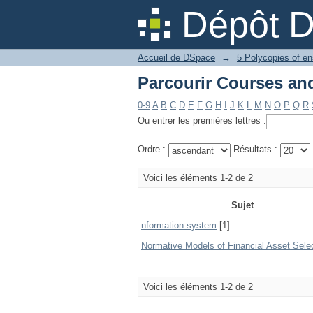
Dépôt 
Accueil de DSpace
→
5 Polycopies of e
0-9
A
B
C
D
E
F
G
H
I
J
K
L
M
N
O
P
Q
R
Ou entrer les premières lettres :
Ordre :
Résultats :
Voici les éléments 1-2 de 2
Sujet
nformation system
[1]
Normative Models of Financial Asset Sele
Voici les éléments 1-2 de 2