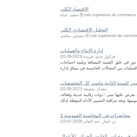
الإقتصاد الكلي
École supérieure de commerce 
(
سعيد, حياة
التحليل الإقتصادي الكلي
École supérieure de commer
(
مميش, سلمى
إدارة الإنتاج والعمليات
فركول جدي, فريدة
(
2023-09-01
)
 دور في خلق القيمة المضافة وتلبية احتياجات
ر للسنة الثانية ماستر كل التخصصات
مقداد, شفيقة
(
2021-09-01
)
تفرض عليها تبني ٲدوات رقابية حديثة وفعالة،
محاضرات في المحاسبة العمومية 1
بن عمار, عبد القادر
(
2019-01-10
)
 في مقياس القانون الجزائي للأعمال