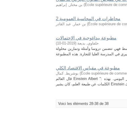
École supérieure de com
(
بن مختار, إبراهيم
محاظرات في المحاسبة العمومية 2
École supérieure de c
(
بن عمار, عبد القادر
مطبوعة بيداغوجية في الإحتمالات
حلفاوي, بديعة
(
2019-01-10
)
سط فهي تتضمن دروسا وأمثلة وتمارين محلولة
مطبوعة في مقياس الاقتصاد الكلي
École supérieure de comme
(
بوشريط, كمال
قال العالم Einstein Albert ": ان العلم ليس الا صقلا للتفكير اليومي"، فالعلوم ليست سوى تحسين للتفكير اليومي. بهذه
Voici les éléments 28-38 de 38