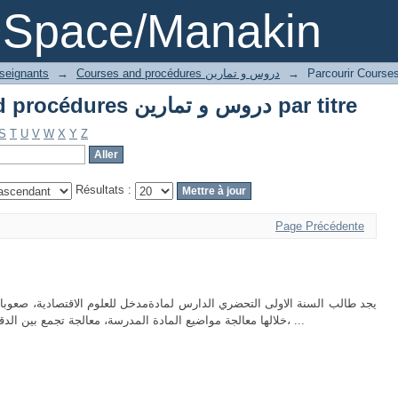
Parcourir Courses and procédures دروس و تمارين par titre
DSpace/Manakin
→
Courses and procédures دروس و تمارين
→
nseignants
Parcourir Courses and procédures دروس و تمارين par titre
S
T
U
V
W
X
Y
Z
Résultats :
Page Précédente
يجد طالب السنة الاولى التحضري الدارس لمادةمدخل للعلوم الاقتصادية، صعوبات
خلالها معالجة مواضيع المادة المدرسة، معالجة تجمع بين الدقة العلمية، والتبسيط في العرض. ومن أجل ذلك، ...