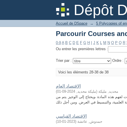
Dépôt 
Accueil de DSpace
→
5 Polycopies of e
0-9
A
B
C
D
E
F
G
H
I
J
K
L
M
N
O
P
Q
R
Ou entrer les premières lettres :
Trier par :
Ordre :
Voici les éléments 28-38 de 38
الإقتصاد العام
محديد, مليكة
(
مليكة محديد
,
2024-09-01
)
 لفهم هذه المادة ،ويحتاج إلى الوجيز يتم من
الإقتصاد القياسي
حمدوش, عائشة
(
2023-01-10
)