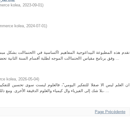
merce kolea
,
2023-09-01
)
ommerce kolea
,
2024-07-01
)
تقدم هذه المطبوعة البيداغوجية المفاهيم األساسية في االحتماالت بشكل مب
وفق برنامج مقياس االحتماالت الموجه لطلبة أقسام السنة الثانية تحضيري في المدرسة العليا للتجارة. هذه المطبوعة ...
rce kolea
,
2026-05-04
)
الكلمات عن طبيعة العلم، كان يشير Einstein بلا شك إلى الفيزياء وال كيمياء والعلوم الدقيقة الأخرى. ومع ذلك، ...
Page Précédente