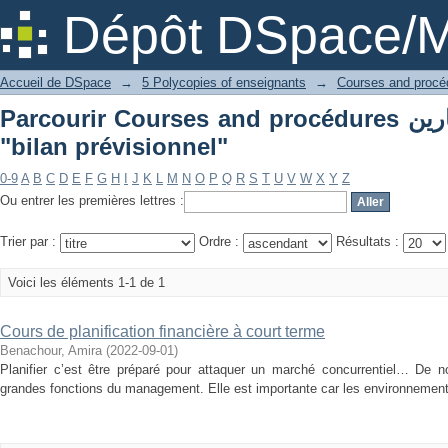
Dépôt DSpace/M
Accueil de DSpace
→
5 Polycopies of enseignants
→
Parcourir Courses and procédures دروس و تمارين par sujet
"bilan prévisionnel"
0-9
A
B
C
D
E
F
G
H
I
J
K
L
M
N
O
P
Q
R
S
T
U
V
W
X
Y
Z
Ou entrer les premières lettres :
Trier par :
Ordre :
Résultats :
Voici les éléments 1-1 de 1
Cours de planification financière à court terme
Benachour, Amira
(
2022-09-01
)
Planifier c’est être préparé pour attaquer un marché concurrentiel… De nos
grandes fonctions du management. Elle est importante car les environnements