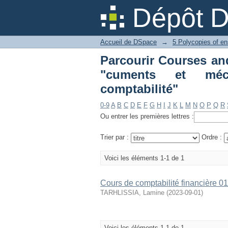
Parcourir Courses and procédures ارين
Dépôt 
mécanismes fondament
Accueil de DSpace
→
5 Polycopies of e
Parcourir Courses and procédures ن
"cuments et méc
comptabilité"
0-9
A
B
C
D
E
F
G
H
I
J
K
L
M
N
O
P
Q
R
Ou entrer les premières lettres :
Trier par :
Ordre :
Voici les éléments 1-1 de 1
Cours de comptabilité financière 01
TARHLISSIA, Lamine
(
2023-09-01
)
Voici les éléments 1-1 de 1