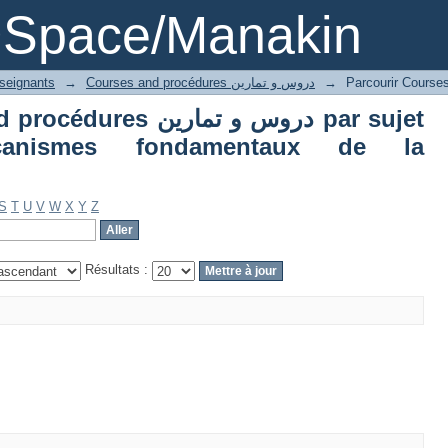
دروس و تم par sujet "cuments et
DSpace/Manakin
aux de la comptabilité"
nseignants
→
Courses and procédures دروس و تمارين
→
دروس و تماري par sujet
anismes fondamentaux de la
S
T
U
V
W
X
Y
Z
Résultats :