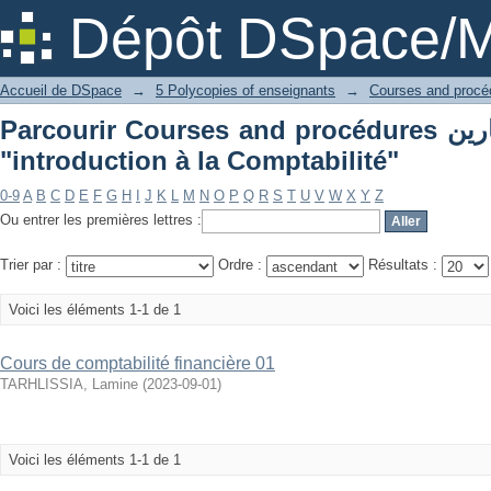
Parcourir Courses and procédures دروس و تمارين par sujet "introduction à la
Dépôt DSpace/M
Comptabilité"
Accueil de DSpace
→
5 Polycopies of enseignants
→
Parcourir Courses and procédures دروس و تمارين par sujet
"introduction à la Comptabilité"
0-9
A
B
C
D
E
F
G
H
I
J
K
L
M
N
O
P
Q
R
S
T
U
V
W
X
Y
Z
Ou entrer les premières lettres :
Trier par :
Ordre :
Résultats :
Voici les éléments 1-1 de 1
Cours de comptabilité financière 01
TARHLISSIA, Lamine
(
2023-09-01
)
Voici les éléments 1-1 de 1