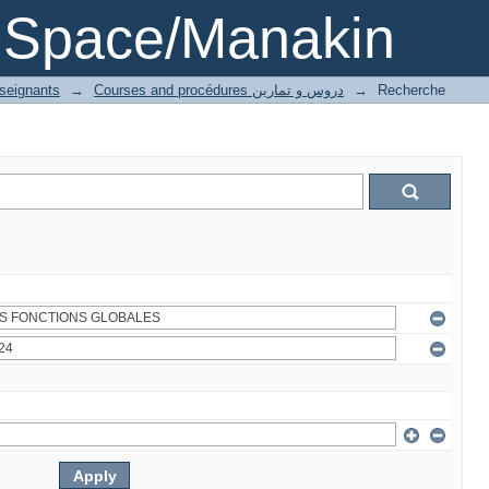
DSpace/Manakin
nseignants
→
Courses and procédures دروس و تمارين
→
Recherche