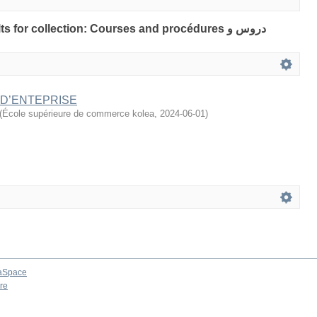
s for collection: Courses and procédures دروس و
 D’ENTEPRISE
(
École supérieure de commerce kolea
,
2024-06-01
)
aSpace
re