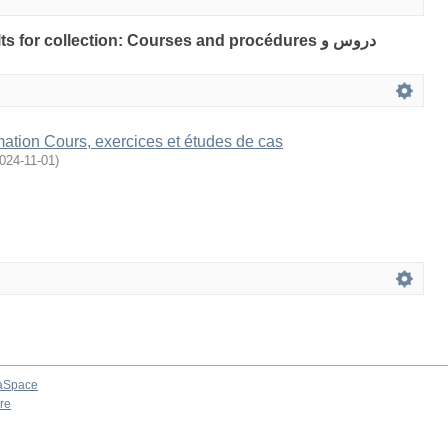
s for collection: Courses and procédures دروس و
ation Cours, exercices et études de cas
024-11-01
)
aSpace
re