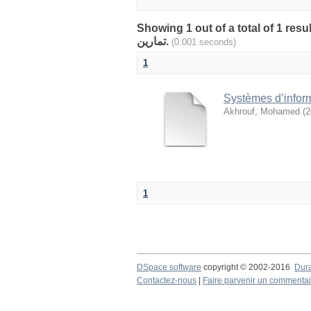
Showing 1 out of a total of 1 result
تمارين.
(0.001 seconds)
1
Systèmes d’inform
Akhrouf, Mohamed
(
2
1
DSpace software
copyright © 2002-2016
Dur
Contactez-nous
|
Faire parvenir un commentai