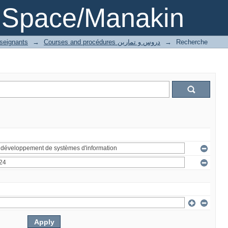
DSpace/Manakin
nseignants
→
Courses and procédures دروس و تمارين
→
Recherche