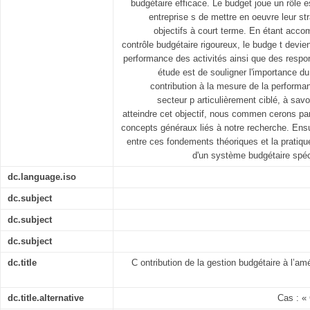
budgétaire efficace. Le budget joue un rôle 
entreprise s de mettre en oeuvre leur str
objectifs à court terme. En étant acco
contrôle budgétaire rigoureux, le budge t devien
performance des activités ainsi que des respon
étude est de souligner l'importance du
contribution à la mesure de la performa
secteur p articulièrement ciblé, à savo
atteindre cet objectif, nous commen cerons pa
concepts généraux liés à notre recherche. Ensui
entre ces fondements théoriques et la pratiqu
d'un système budgétaire spéc
dc.language.iso
dc.subject
dc.subject
dc.subject
dc.title
C ontribution de la gestion budgétaire à l’am
dc.title.alternative
Cas : « 