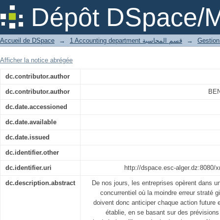
C ontribution de la gestion budgéta
Dépôt DSpace/M
l`entrepr ise
Accueil de DSpace
→
1 Accounting department قسم المحاسبة
→
Afficher la notice abrégée
dc.contributor.author
dc.contributor.author
BEN
dc.date.accessioned
dc.date.available
dc.date.issued
dc.identifier.other
dc.identifier.uri
http://dspace.esc-alger.dz:8080/
dc.description.abstract
De nos jours, les entreprises opèrent dans 
concurrentiel où la moindre erreur straté g
doivent donc anticiper chaque action future e
établie, en se basant sur des prévisions