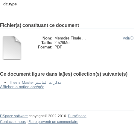
dc.type
Fichier(s) constituant ce document
Nom:
Memoire Finale ...
Voir/
Ou
Taille:
2.526Mo
Format:
PDF
Ce document figure dans la(les) collection(s) suivante(s)
Thesis Master مذكرات الماستر
Afficher la notice abrégée
DSpace software
copyright © 2002-2016
DuraSpace
Contactez-nous
|
Faire parvenir un commentaire