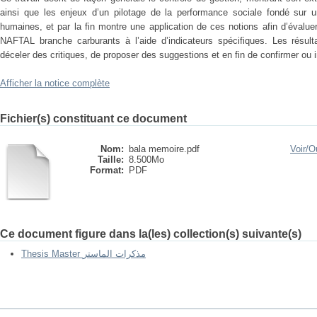
ainsi que les enjeux d’un pilotage de la performance sociale fondé sur 
humaines, et par la fin montre une application de ces notions afin d’évaluer
NAFTAL branche carburants à l’aide d’indicateurs spécifiques. Les résul
déceler des critiques, de proposer des suggestions et en fin de confirmer ou 
Afficher la notice complète
Fichier(s) constituant ce document
Nom:
bala memoire.pdf
Voir/
Ou
Taille:
8.500Mo
Format:
PDF
Ce document figure dans la(les) collection(s) suivante(s)
Thesis Master مذكرات الماستر