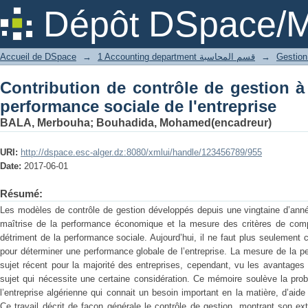
Contribution de contrôle de gestion à 
Dépôt DSpace/M
l'entreprise
Accueil de DSpace
→
1 Accounting department قسم المحاسبة
→
Contribution de contrôle de gestion à 
performance sociale de l'entreprise
BALA, Merbouha
;
Bouhadida, Mohamed(encadreur)
URI:
http://dspace.esc-alger.dz:8080/xmlui/handle/123456789/955
Date:
2017-06-01
Résumé:
Les modèles de contrôle de gestion développés depuis une vingtaine d’anné
maîtrise de la performance économique et la mesure des critères de compéti
détriment de la performance sociale. Aujourd’hui, il ne faut plus seulement
pour déterminer une performance globale de l’entreprise. La mesure de la p
sujet récent pour la majorité des entreprises, cependant, vu les avantages 
sujet qui nécessite une certaine considération. Ce mémoire soulève la pro
l’entreprise algérienne qui connait un besoin important en la matière, d’aid
Ce travail décrit de façon générale le contrôle de gestion, montrant son ext