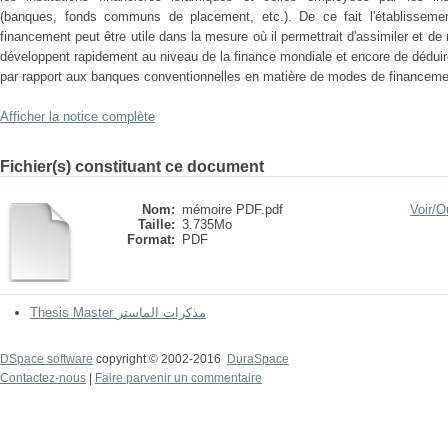
(banques, fonds communs de placement, etc.). De ce fait l'établisseme
financement peut être utile dans la mesure où il permettrait d'assimiler et 
développent rapidement au niveau de la finance mondiale et encore de déduir
par rapport aux banques conventionnelles en matière de modes de financeme
Afficher la notice complète
Fichier(s) constituant ce document
Nom:
mémoire PDF.pdf
Voir/
Ou
Taille:
3.735Mo
Format:
PDF
Thesis Master مذكرات الماستر
DSpace software
copyright © 2002-2016
DuraSpace
Contactez-nous
|
Faire parvenir un commentaire