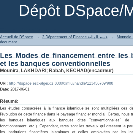
Dépôt DSpace/M
conventionnelles
Accueil de DSpace
→
2 Département of Finance قسم المالية
→
document
Les Modes de financement entre les 
et les banques conventionnelles
Mounira, LAKHDARI
;
Rabah, KECHAD(encadreur)
URI:
http://dspace.esc-alger.dz:8080/xmlui/handle/123456789/988
Date:
2017-06-01
Résumé:
Les études consacrées à la finance islamique se sont multipliées ces 
l'évolution de cette finance dans le paysage financier mondial. Certes, nous
les banques islamiques aux banques dites "conventionnelles" de ma
fonctionnement, etc.). Cependant, rares sont les travaux qui dressent le para
les institutions financières islamiques et celles employées par les inst